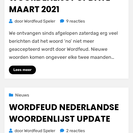
MAART 2021
op
door
Wordfeud Speler
9 reacties
Wordfeud
We ontvangen sinds afgelopen zaterdag erg veel
woordenlijst
update
berichten dat het woord ‘no’ niet meer
maart
geaccepteerd wordt door Wordfeud. Nieuwe
2021
woorden komen ongeveer elke twee maanden…
Lees meer
Geplaatst
23 november 2020
Nieuws
op
WORDFEUD NEDERLANDSE
WOORDENLIJST UPDATE
op
door
Wordfeud Speler
2 reacties