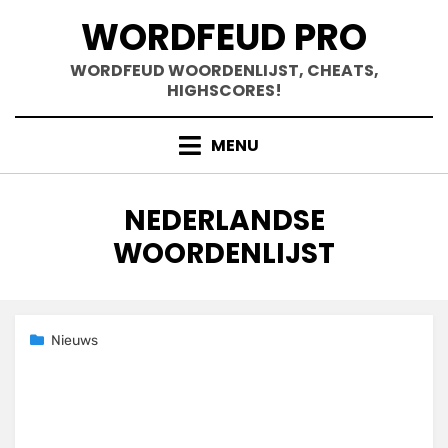
Doorgaan
WORDFEUD PRO
naar
inhoud
WORDFEUD WOORDENLIJST, CHEATS,
HIGHSCORES!
MENU
TAG
:
NEDERLANDSE
WOORDENLIJST
Geplaatst
15 maart 2021
Nieuws
op