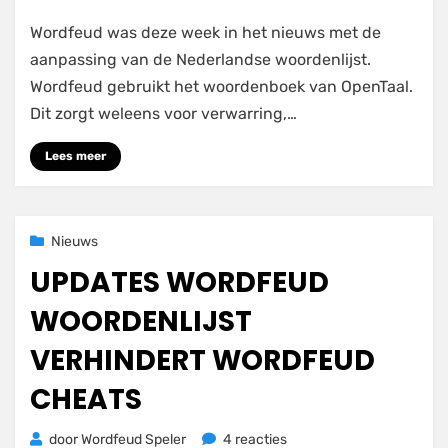
WORDFEUD
Wordfeud was deze week in het nieuws met de
NEDERLANDSE
WOORDENLIJST
aanpassing van de Nederlandse woordenlijst.
UPDATE
Wordfeud gebruikt het woordenboek van OpenTaal.
Dit zorgt weleens voor verwarring,…
Lees meer
Geplaatst
23 november 2020
Nieuws
op
UPDATES WORDFEUD
WOORDENLIJST
VERHINDERT WORDFEUD
CHEATS
op
door
Wordfeud Speler
4 reacties