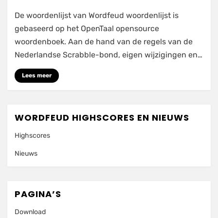
Updates
De woordenlijst van Wordfeud woordenlijst is
Wordfeud
woordenlijst
gebaseerd op het OpenTaal opensource
verhindert
woordenboek. Aan de hand van de regels van de
Wordfeud
Nederlandse Scrabble-bond, eigen wijzigingen en…
cheats
Lees meer
WORDFEUD HIGHSCORES EN NIEUWS
Highscores
Nieuws
PAGINA’S
Download