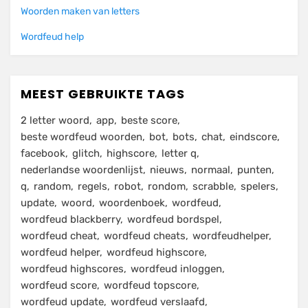
Woorden maken van letters
Wordfeud help
MEEST GEBRUIKTE TAGS
2 letter woord
app
beste score
beste wordfeud woorden
bot
bots
chat
eindscore
facebook
glitch
highscore
letter q
nederlandse woordenlijst
nieuws
normaal
punten
q
random
regels
robot
rondom
scrabble
spelers
update
woord
woordenboek
wordfeud
wordfeud blackberry
wordfeud bordspel
wordfeud cheat
wordfeud cheats
wordfeudhelper
wordfeud helper
wordfeud highscore
wordfeud highscores
wordfeud inloggen
wordfeud score
wordfeud topscore
wordfeud update
wordfeud verslaafd