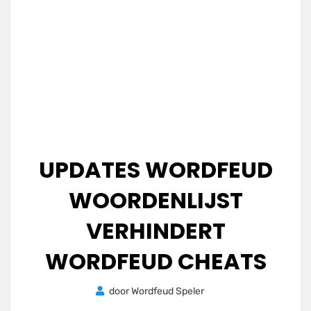
UPDATES WORDFEUD
WOORDENLIJST
VERHINDERT
WORDFEUD CHEATS
Geplaatst
door
Wordfeud Speler
23
op
november