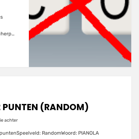
es
cherp…
2 PUNTEN (RANDOM)
op
ie achter
PIANOLA
2 puntenSpeelveld: RandomWoord: PIANOLA
voor