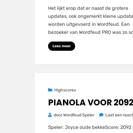
CO
Het lijkt erop dat er naast de grotere
niet
updates, ook ongemerkt kleine updat
langer
worden uitgevoerd in Wordfeud. Een
een
bezoeker van Wordfeud PRO was zo s
2
letter
Lees meer
woord
Geplaatst
23 november 2020
Highscores
op
PIANOLA VOOR 209
door
Wordfeud Speler
Laat een react
Speler: Joyce oude bekkeScore: 209