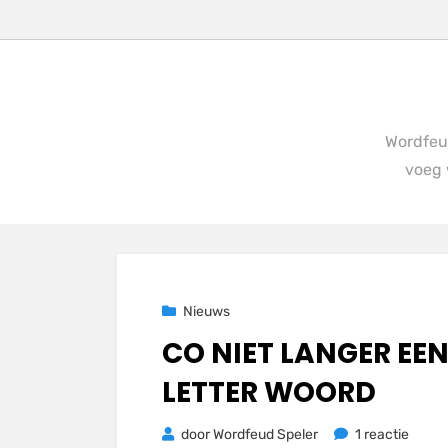
Wordfeud
voeg 
Geplaatst
23 november 2020
Nieuws
op
CO NIET LANGER EEN
LETTER WOORD
op
door
Wordfeud Speler
1 reactie