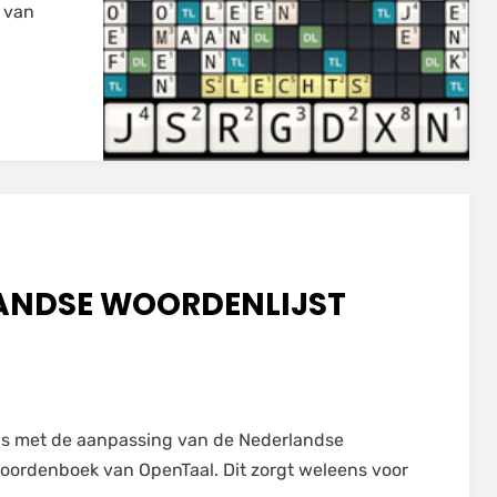
n van
feud
den!
ANDSE WOORDENLIJST
DFEUD
s met de aanpassing van de Nederlandse
ERLANDSE
woordenboek van OpenTaal. Dit zorgt weleens voor
RDENLIJST