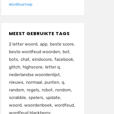
Wordfeud help
MEEST GEBRUIKTE TAGS
2 letter woord
app
beste score
beste wordfeud woorden
bot
bots
chat
eindscore
facebook
glitch
highscore
letter q
nederlandse woordenlijst
nieuws
normaal
punten
q
random
regels
robot
rondom
scrabble
spelers
update
woord
woordenboek
wordfeud
wordfeud blackberry