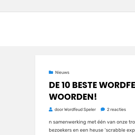
Geplaatst
23 november 2020
Nieuws
op
DE 10 BESTE WORDF
WOORDEN!
op
door
Wordfeud Speler
2 reacties
De
n samenwerking met één van onze tr
10
bezoekers en een heuse ‘scrabble exp
best