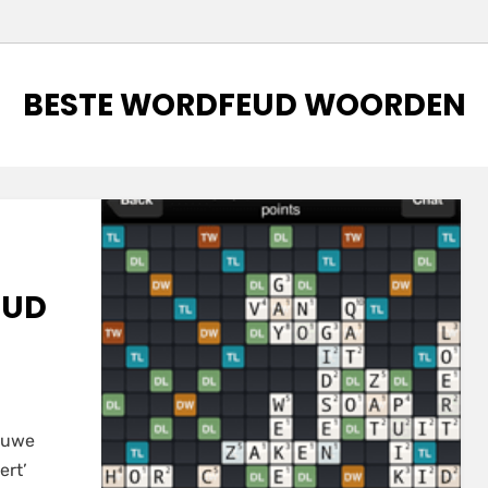
TAG
:
BESTE WORDFEUD WOORDEN
EUD
ouwe
ert’
e