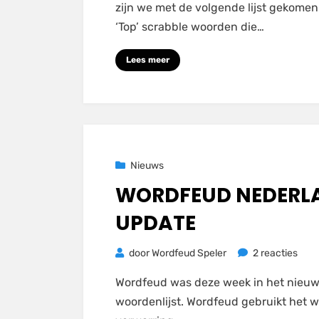
zijn we met de volgende lijst gekome
Word
‘Top’ scrabble woorden die…
woor
Lees meer
Geplaatst
23 november 2020
Nieuws
op
WORDFEUD NEDERL
UPDATE
op
door
Wordfeud Speler
2 reacties
WOR
Wordfeud was deze week in het nieuw
NED
woordenlijst. Wordfeud gebruikt het 
WOO