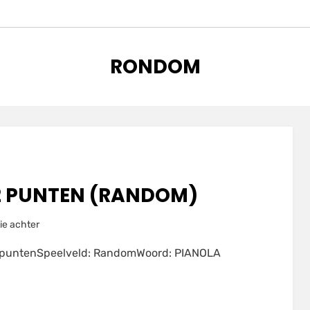
TAG
:
RONDOM
2 PUNTEN (RANDOM)
op
ie achter
PIANOLA
2 puntenSpeelveld: RandomWoord: PIANOLA
voor
2092
punten