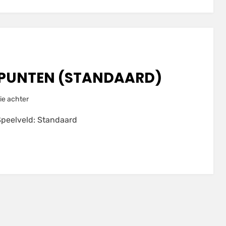
(RANDOM)
 PUNTEN (STANDAARD)
op
ie achter
indscore
Speelveld: Standaard
van
483
punten
(STANDAARD)