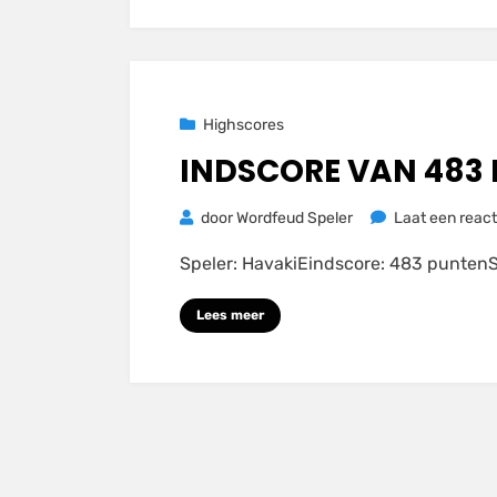
Geplaatst
23 november 2020
Highscores
op
INDSCORE VAN 483
door
Wordfeud Speler
Laat een react
Speler: HavakiEindscore: 483 punten
Lees meer