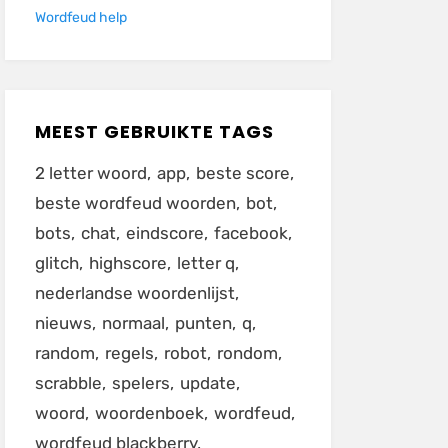
Wordfeud help
MEEST GEBRUIKTE TAGS
2 letter woord
app
beste score
beste wordfeud woorden
bot
bots
chat
eindscore
facebook
glitch
highscore
letter q
nederlandse woordenlijst
nieuws
normaal
punten
q
random
regels
robot
rondom
scrabble
spelers
update
woord
woordenboek
wordfeud
wordfeud blackberry