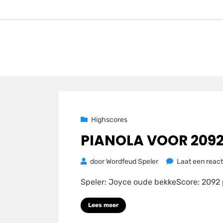
Geplaatst
23 november 2020
Highscores
op
PIANOLA VOOR 209
door
Wordfeud Speler
Laat een react
Speler: Joyce oude bekkeScore: 209
Lees meer