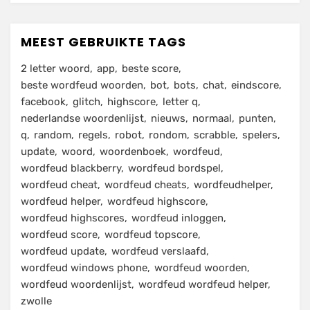
MEEST GEBRUIKTE TAGS
2 letter woord
app
beste score
beste wordfeud woorden
bot
bots
chat
eindscore
facebook
glitch
highscore
letter q
nederlandse woordenlijst
nieuws
normaal
punten
q
random
regels
robot
rondom
scrabble
spelers
update
woord
woordenboek
wordfeud
wordfeud blackberry
wordfeud bordspel
wordfeud cheat
wordfeud cheats
wordfeudhelper
wordfeud helper
wordfeud highscore
wordfeud highscores
wordfeud inloggen
wordfeud score
wordfeud topscore
wordfeud update
wordfeud verslaafd
wordfeud windows phone
wordfeud woorden
wordfeud woordenlijst
wordfeud wordfeud helper
zwolle