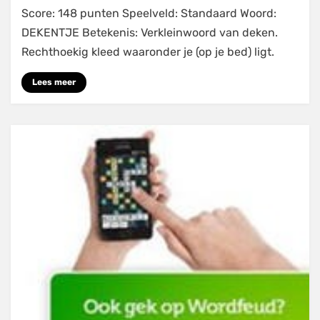
Score: 148 punten Speelveld: Standaard Woord:
voor
148
DEKENTJE Betekenis: Verkleinwoord van deken.
punten
Rechthoekig kleed waaronder je (op je bed) ligt.
(STANDAARD)
Lees meer