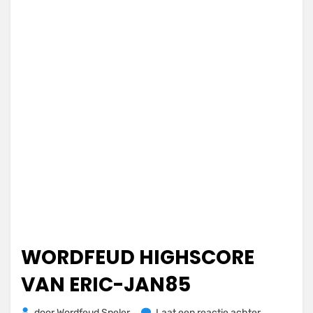
WORDFEUD HIGHSCORE
VAN ERIC-JAN85
op
door
Wordfeud Speler
Laat een reactie achter