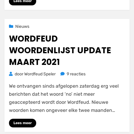
Lees meer
punten
Geplaatst
15 maart 2021
Nieuws
op
WORDFEUD
WOORDENLIJST UPDATE
MAART 2021
op
door
Wordfeud Speler
9 reacties
Wordfeud
We ontvangen sinds afgelopen zaterdag erg veel
woordenlijst
update
berichten dat het woord ‘no’ niet meer
maart
geaccepteerd wordt door Wordfeud. Nieuwe
2021
woorden komen ongeveer elke twee maanden…
Lees meer