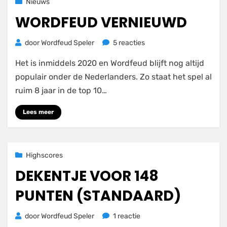
Geplaatst
25 november 2020
Nieuws
op
WORDFEUD VERNIEUWD
op
door
Wordfeud Speler
5 reacties
Wordfeud
Het is inmiddels 2020 en Wordfeud blijft nog altijd
vernieuwd
populair onder de Nederlanders. Zo staat het spel al
ruim 8 jaar in de top 10…
Lees meer
Geplaatst
25 november 2020
Highscores
op
DEKENTJE VOOR 148
PUNTEN (STANDAARD)
op
door
Wordfeud Speler
1 reactie
DEKENTJE