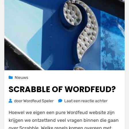
Geplaatst
4 januari 2021
Nieuws
op
SCRABBLE OF WORDFEUD?
op
door
Wordfeud Speler
Laat een reactie achter
Scrabble
Hoewel we eigen een pure Wordfeud website zijn
of
Wordfeud?
krijgen we ontzettend veel vragen binnen die gaan
over Scrabble. Welke regels komen overeen met