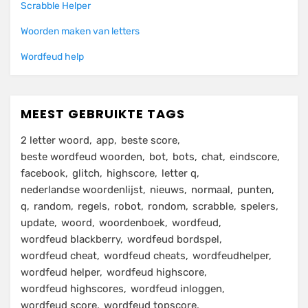
Scrabble Helper
Woorden maken van letters
Wordfeud help
MEEST GEBRUIKTE TAGS
2 letter woord
app
beste score
beste wordfeud woorden
bot
bots
chat
eindscore
facebook
glitch
highscore
letter q
nederlandse woordenlijst
nieuws
normaal
punten
q
random
regels
robot
rondom
scrabble
spelers
update
woord
woordenboek
wordfeud
wordfeud blackberry
wordfeud bordspel
wordfeud cheat
wordfeud cheats
wordfeudhelper
wordfeud helper
wordfeud highscore
wordfeud highscores
wordfeud inloggen
wordfeud score
wordfeud topscore