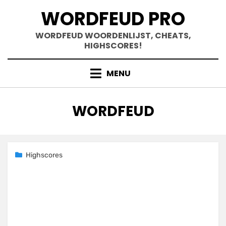
Doorgaan
WORDFEUD PRO
naar
inhoud
WORDFEUD WOORDENLIJST, CHEATS,
HIGHSCORES!
MENU
TAG
:
WORDFEUD
Geplaatst
16 augustus 2021
Highscores
op