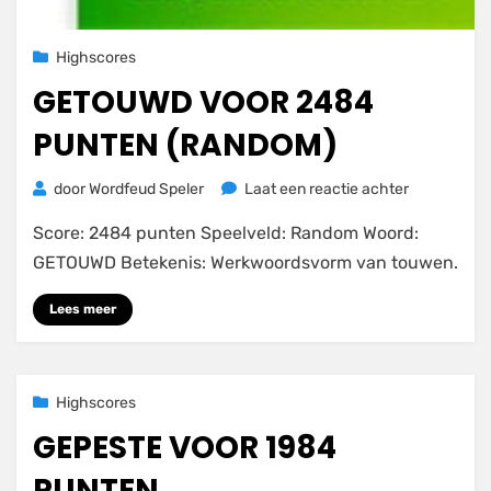
Geplaatst
25 november 2020
Highscores
op
GETOUWD VOOR 2484
PUNTEN (RANDOM)
op
door
Wordfeud Speler
Laat een reactie achter
GETOUWD
Score: 2484 punten Speelveld: Random Woord:
voor
2484
GETOUWD Betekenis: Werkwoordsvorm van touwen.
punten
(RANDOM)
Lees meer
Geplaatst
25 november 2020
Highscores
op
GEPESTE VOOR 1984
PUNTEN