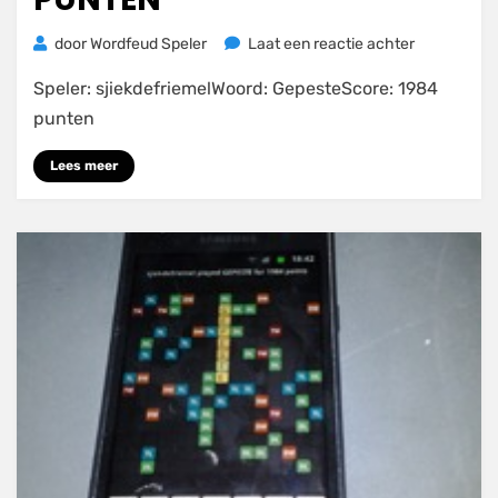
op
door
Wordfeud Speler
Laat een reactie achter
Gepeste
Speler: sjiekdefriemelWoord: GepesteScore: 1984
voor
1984
punten
punten
Lees meer