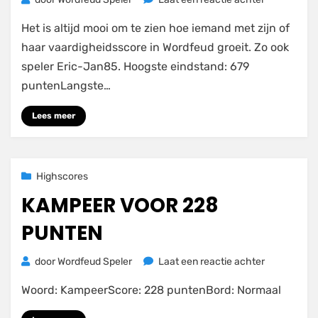
Wordfeud
Het is altijd mooi om te zien hoe iemand met zijn of
Highscore
van
haar vaardigheidsscore in Wordfeud groeit. Zo ook
Eric-
speler Eric-Jan85. Hoogste eindstand: 679
Jan85
puntenLangste…
Lees meer
Geplaatst
16 augustus 2021
Highscores
op
KAMPEER VOOR 228
PUNTEN
op
door
Wordfeud Speler
Laat een reactie achter
Kampeer
Woord: KampeerScore: 228 puntenBord: Normaal
voor
228