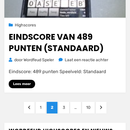
Geplaatst
25 november 2020
Highscores
op
EINDSCORE VAN 489
PUNTEN (STANDAARD)
op
door
Wordfeud Speler
Laat een reactie achter
Eindscore
Eindscore: 489 punten Speelveld: Standaard
van
489
Lees meer
punten
(STANDAAR
Berichten
VORIGE
PAGINA
PAGINA
PAGINA
PAGINA
VOLGENDE
1
2
3
…
10
paginering
PAGINA
PAGINA