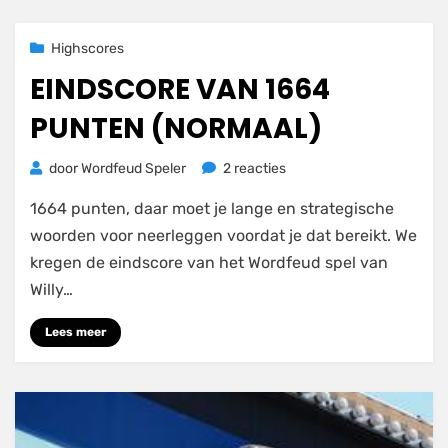
Geplaatst
4 maart 2021
Highscores
op
EINDSCORE VAN 1664
PUNTEN (NORMAAL)
op
door
Wordfeud Speler
2 reacties
Eindscore
1664 punten, daar moet je lange en strategische
van
1664
woorden voor neerleggen voordat je dat bereikt. We
punten
kregen de eindscore van het Wordfeud spel van
(normaal)
Willy…
Lees meer