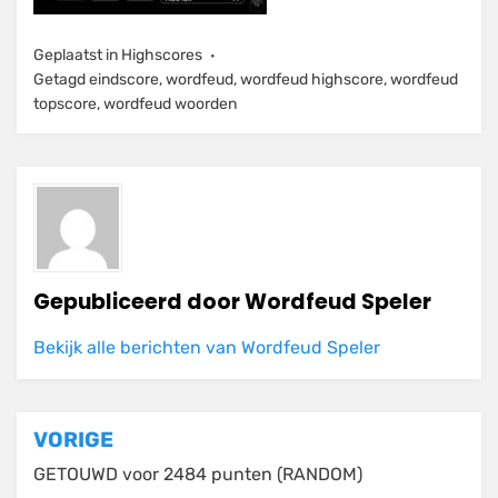
Geplaatst in
Highscores
Getagd
eindscore
,
wordfeud
,
wordfeud highscore
,
wordfeud
topscore
,
wordfeud woorden
Gepubliceerd door
Wordfeud Speler
Bekijk alle berichten van Wordfeud Speler
Bericht
VORIGE
navigatie
GETOUWD voor 2484 punten (RANDOM)