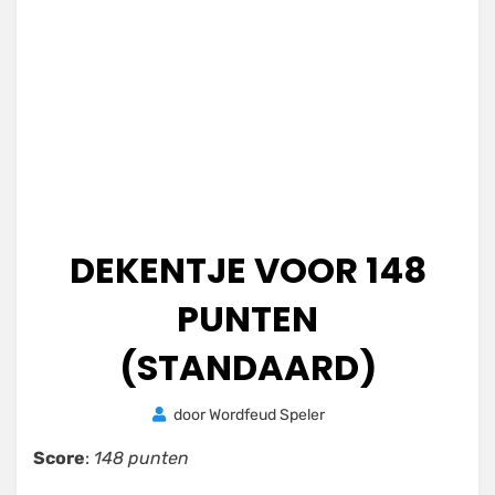
DEKENTJE VOOR 148
PUNTEN
(STANDAARD)
Geplaatst
door
Wordfeud Speler
25
op
november
Score
:
148 punten
2020