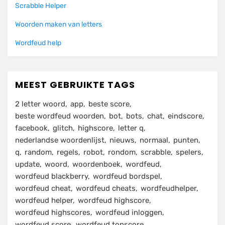
Scrabble Helper
Woorden maken van letters
Wordfeud help
MEEST GEBRUIKTE TAGS
2 letter woord
app
beste score
beste wordfeud woorden
bot
bots
chat
eindscore
facebook
glitch
highscore
letter q
nederlandse woordenlijst
nieuws
normaal
punten
q
random
regels
robot
rondom
scrabble
spelers
update
woord
woordenboek
wordfeud
wordfeud blackberry
wordfeud bordspel
wordfeud cheat
wordfeud cheats
wordfeudhelper
wordfeud helper
wordfeud highscore
wordfeud highscores
wordfeud inloggen
wordfeud score
wordfeud topscore