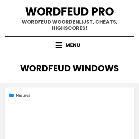
Doorgaan
WORDFEUD PRO
naar
inhoud
WORDFEUD WOORDENLIJST, CHEATS,
HIGHSCORES!
MENU
TAG
:
WORDFEUD WINDOWS
Geplaatst
25 november 2020
Nieuws
op