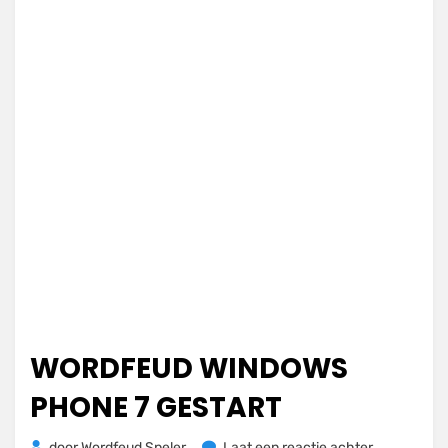
WORDFEUD WINDOWS
PHONE 7 GESTART
op
door
Wordfeud Speler
Laat een reactie achter