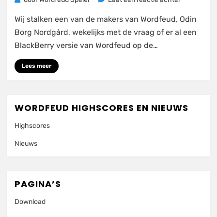
Wordfeud
Wij stalken een van de makers van Wordfeud, Odin
Windows
Phone
Borg Nordgård, wekelijks met de vraag of er al een
7
BlackBerry versie van Wordfeud op de…
gestart
Lees meer
WORDFEUD HIGHSCORES EN NIEUWS
Highscores
Nieuws
PAGINA’S
Download