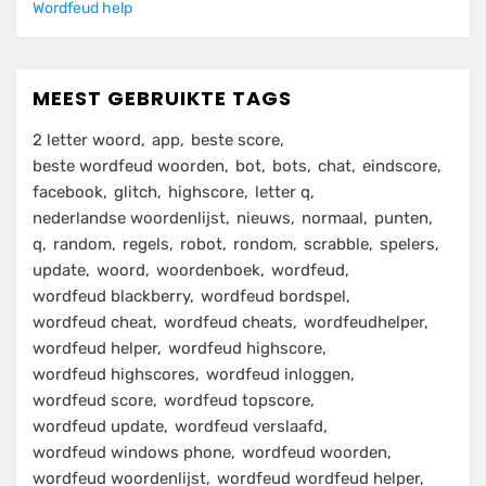
Wordfeud help
MEEST GEBRUIKTE TAGS
2 letter woord
app
beste score
beste wordfeud woorden
bot
bots
chat
eindscore
facebook
glitch
highscore
letter q
nederlandse woordenlijst
nieuws
normaal
punten
q
random
regels
robot
rondom
scrabble
spelers
update
woord
woordenboek
wordfeud
wordfeud blackberry
wordfeud bordspel
wordfeud cheat
wordfeud cheats
wordfeudhelper
wordfeud helper
wordfeud highscore
wordfeud highscores
wordfeud inloggen
wordfeud score
wordfeud topscore
wordfeud update
wordfeud verslaafd
wordfeud windows phone
wordfeud woorden
wordfeud woordenlijst
wordfeud wordfeud helper