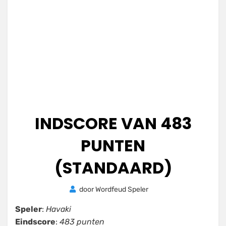
INDSCORE VAN 483
PUNTEN
(STANDAARD)
Geplaatst
door
Wordfeud Speler
23
op
november
Speler
:
Havaki
2020
Eindscore
:
483 punten