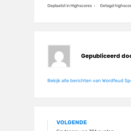
Geplaatst in
Highscores
Getagd
highsco
Gepubliceerd do
Bekijk alle berichten van Wordfeud Sp
Bericht
VOLGENDE