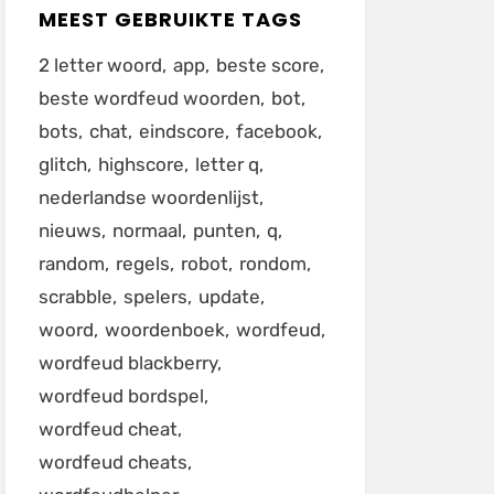
MEEST GEBRUIKTE TAGS
2 letter woord
app
beste score
beste wordfeud woorden
bot
bots
chat
eindscore
facebook
glitch
highscore
letter q
nederlandse woordenlijst
nieuws
normaal
punten
q
random
regels
robot
rondom
scrabble
spelers
update
woord
woordenboek
wordfeud
wordfeud blackberry
wordfeud bordspel
wordfeud cheat
wordfeud cheats