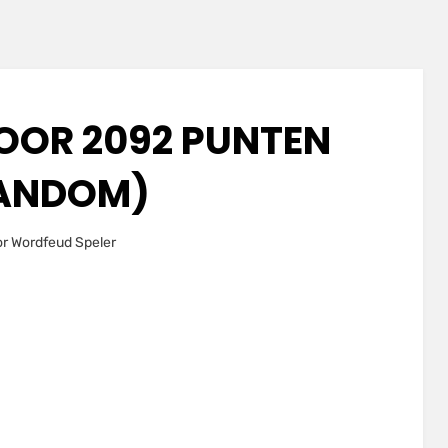
OR 2092 PUNTEN
ANDOM)
Geplaatst
or
Wordfeud Speler
23 november 2020
op