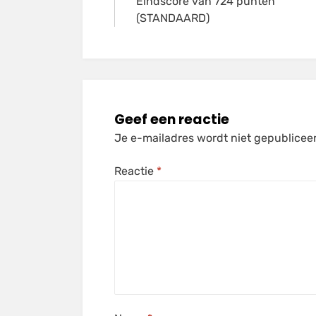
Eindscore van 724 punten
navigatie
(STANDAARD)
Geef een reactie
Je e-mailadres wordt niet gepublicee
Reactie
*