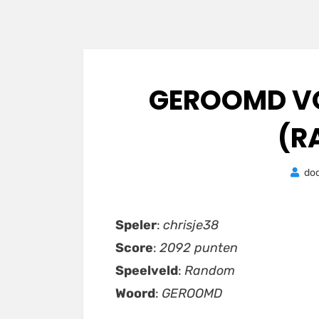
GEROOMD VO
(R
do
Speler
:
chrisje38
Score
:
2092 punten
Speelveld
:
Random
Woord
:
GEROOMD