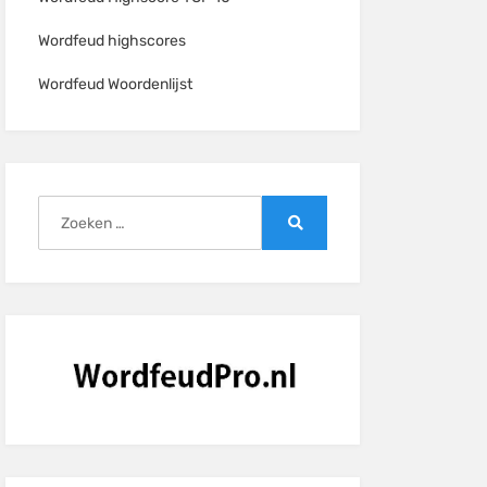
Wordfeud highscores
Wordfeud Woordenlijst
Zoeken
naar:
Zoeken