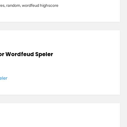
res
,
random
,
wordfeud highscore
or
Wordfeud Speler
eler