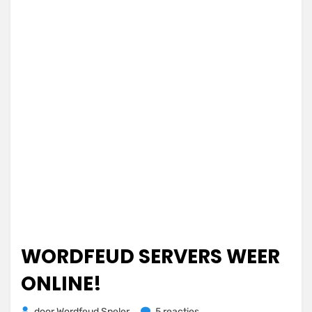
WORDFEUD SERVERS WEER
ONLINE!
op
door
Wordfeud Speler
5 reacties