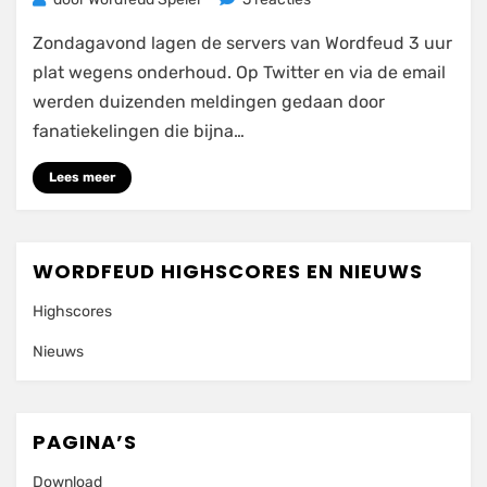
Wordfeud
Zondagavond lagen de servers van Wordfeud 3 uur
Servers
weer
plat wegens onderhoud. Op Twitter en via de email
online!
werden duizenden meldingen gedaan door
fanatiekelingen die bijna…
Lees meer
WORDFEUD HIGHSCORES EN NIEUWS
Highscores
Nieuws
PAGINA’S
Download