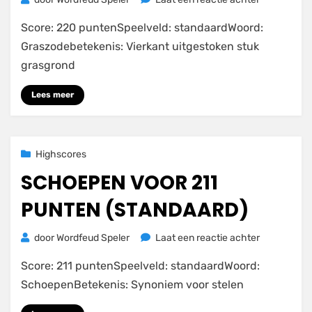
GRASZODE
Score: 220 puntenSpeelveld: standaardWoord:
voor
220
Graszodebetekenis: Vierkant uitgestoken stuk
punten
grasgrond
(STANDAAR
Lees meer
Geplaatst
25 november 2020
Highscores
op
SCHOEPEN VOOR 211
PUNTEN (STANDAARD)
op
door
Wordfeud Speler
Laat een reactie achter
SCHOEPEN
Score: 211 puntenSpeelveld: standaardWoord:
voor
211
SchoepenBetekenis: Synoniem voor stelen
punten