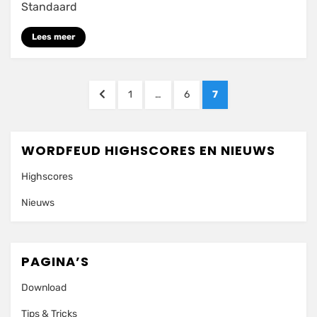
724
Standaard
punten
(STANDAARD)
Lees meer
Berichten
VORIGE
PAGINA
PAGINA
PAGINA
1
…
6
7
paginering
PAGINA
WORDFEUD HIGHSCORES EN NIEUWS
Highscores
Nieuws
PAGINA’S
Download
Tips & Tricks