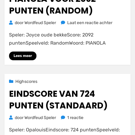
PUNTEN (RANDOM)
op
door
Wordfeud Speler
Laat een reactie achter
PIANOLA
Speler: Joyce oude bekkeScore: 2092
voor
2092
puntenSpeelveld: RandomWoord: PIANOLA
punten
(RANDOM)
Lees meer
Geplaatst
23 november 2020
Highscores
op
EINDSCORE VAN 724
PUNTEN (STANDAARD)
op
door
Wordfeud Speler
1 reactie
Eindscore
Speler: OpalouisEindscore: 724 puntenSpeelveld:
van