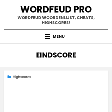
Doorgaan
WORDFEUD PRO
naar
inhoud
WORDFEUD WOORDENLIJST, CHEATS,
HIGHSCORES!
MENU
TAG
:
EINDSCORE
Geplaatst
25 november 2020
Highscores
op