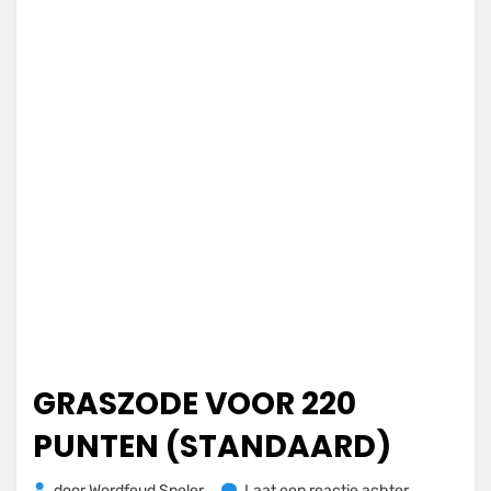
GRASZODE VOOR 220
PUNTEN (STANDAARD)
op
door
Wordfeud Speler
Laat een reactie achter