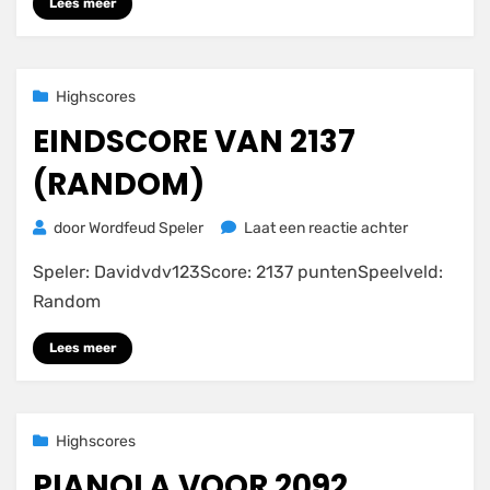
(STANDAAR
Lees meer
Geplaatst
23 november 2020
Highscores
op
EINDSCORE VAN 2137
(RANDOM)
op
door
Wordfeud Speler
Laat een reactie achter
Eindscore
Speler: Davidvdv123Score: 2137 puntenSpeelveld:
van
2137
Random
(RANDOM)
Lees meer
Geplaatst
23 november 2020
Highscores
op
PIANOLA VOOR 2092